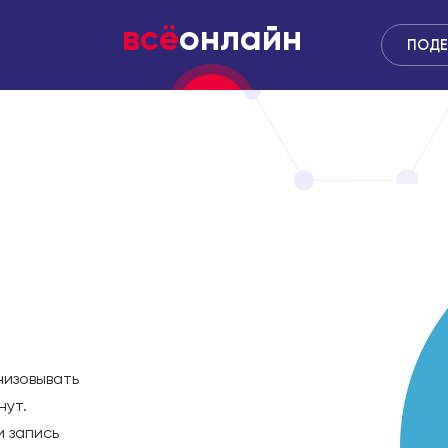
всё
онлайн
ПОДЕ
низовывать
нут.
и запись